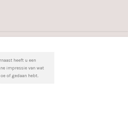
rnaast heeft u een
ine impressie van wat
doe of gedaan hebt.