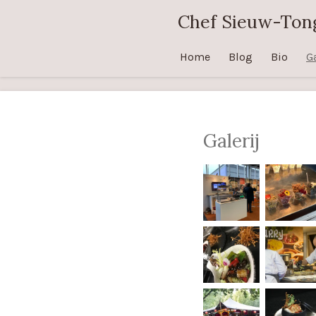
Ga
Chef Sieuw-Ton
direct
naar
Home
Blog
Bio
Ga
de
hoofdinhoud
Galerij