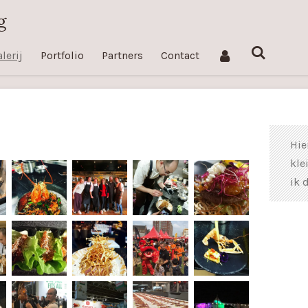
g
lerij
Portfolio
Partners
Contact
Hie
kle
ik 