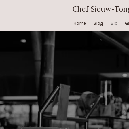
Ga
Chef Sieuw-Ton
direct
naar
Home
Blog
Bio
Ga
de
hoofdinhoud