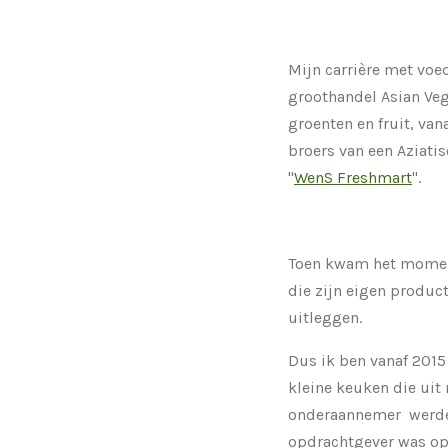
Mijn carrière met voe
groothandel Asian Veg
groenten en fruit, va
broers van een Aziati
"
WenS Freshmart
".
Toen kwam het moment
die zijn eigen product
uitleggen.
Dus ik ben vanaf 201
kleine keuken die uit
onderaannemer werde
opdrachtgever was o