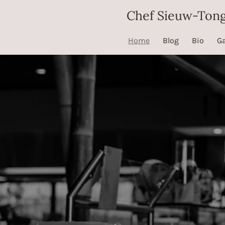
Ga
Chef Sieuw-Ton
direct
naar
Home
Blog
Bio
Ga
de
hoofdinhoud